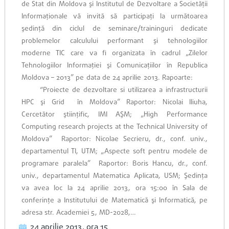
de Stat din Moldova şi Institutul de Dezvoltare a Societăţii
Informaţionale vă invită să participaţi la următoarea
şedinţă din ciclul de seminare/traininguri dedicate
problemelor calculului performant şi tehnologiilor
moderne TIC care va fi organizata în cadrul „Zilelor
Tehnologiilor Informaţiei şi Comunicaţiilor în Republica
Moldova – 2013” pe data de 24 aprilie 2013. Rapoarte:
“Proiecte de dezvoltare si utilizarea a infrastructurii
HPC şi Grid în Moldova” Raportor: Nicolai Iliuha,
Cercetător ştiinţific, IMI AŞM; „High Performance
Computing research projects at the Technical University of
Moldova” Raportor: Nicolae Secrieru, dr., conf. univ.,
departamentul TI, UTM; „Aspecte soft pentru modele de
programare paralela” Raportor: Boris Hancu, dr., conf.
univ., departamentul Matematica Aplicata, USM; Şedinţa
va avea loc la 24 aprilie 2013, ora 15:00 în Sala de
conferinţe a Institutului de Matematică şi Informatică, pe
adresa str. Academiei 5, MD-2028,…
24 aprilie 2013, ora 15