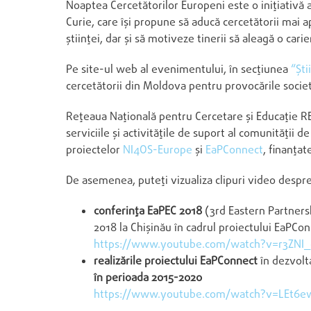
Noaptea Cercetătorilor Europeni este o inițiativă 
Curie, care își propune să aducă cercetătorii mai 
științei, dar și să motiveze tinerii să aleagă o carie
Pe site-ul web al evenimentului, în secțiunea
“Ști
cercetătorii din Moldova pentru provocările societă
Rețeaua Națională pentru Cercetare și Educație R
serviciile și activitățile de suport al comunității 
proiectelor
NI4OS-Europe
și
EaPConnect
, finanța
De asemenea, puteți vizualiza clipuri video despre
conferința EaPEC 2018
(3rd Eastern Partners
2018 la Chișinău în cadrul proiectului EaPCo
https://www.youtube.com/watch?v=r3ZN
realizările proiectului EaPConnect
în dezvolta
în perioada 2015-2020
https://www.youtube.com/watch?v=LEt6