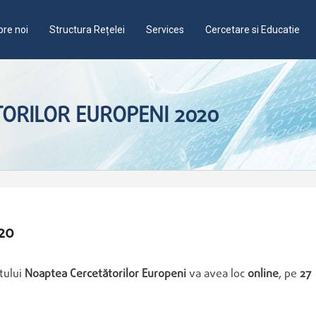
re noi
Structura Rețelei
Services
Cercetare si Educatie
ORILOR EUROPENI 2020
20
tului
Noaptea Cercetătorilor Europeni
va avea loc
online
, pe
27