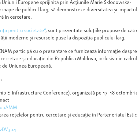
a Uniunii Europene sprijinită prin Acțiunile Marie Skłodowska-
aproape de publicul larg, să demonstreze diversitatea și impactul
ră în cercetare.
ința pentru societate”
, sunt prezentate soluțiile propuse de cătr
ții moderne și resursele puse la dispoziția publicului larg.
ENAM participă cu o prezentare ce furnizează informație despre
de cercetare și educație din Republica Moldova, inclusiv din cadrul
te de Uniunea Europeană.
:
hip E-Infrastructure Conference), organizată pe 17-18 octombri
nnect
I_opAMM
rea rețelelor pentru cercetare și educație în Parteneriatul Estic
ewDV3u4