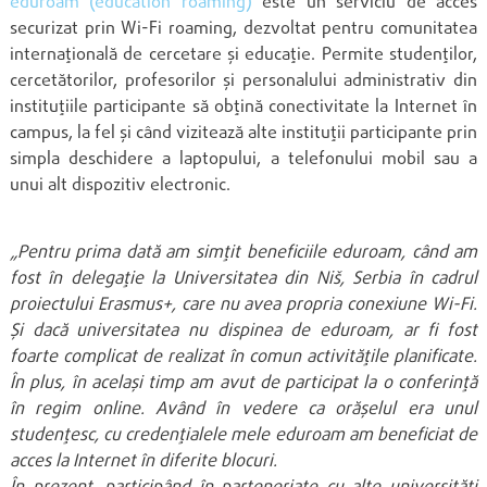
eduroam (education roaming)
este un serviciu de acces
securizat prin Wi-Fi roaming, dezvoltat pentru comunitatea
internațională de cercetare și educație. Permite studenților,
cercetătorilor, profesorilor și personalului administrativ din
instituțiile participante să obțină conectivitate la Internet în
campus, la fel și când vizitează alte instituții participante prin
simpla deschidere a laptopului, a telefonului mobil sau a
unui alt dispozitiv electronic.
„Pentru prima dată am simțit beneficiile eduroam, când am
fost în delegație la Universitatea din Niš, Serbia în cadrul
proiectului Erasmus+, care nu avea propria conexiune Wi-Fi.
Și dacă universitatea nu dispinea de eduroam, ar fi fost
foarte complicat de realizat în comun activitățile planificate.
În plus, în același timp am avut de participat la o conferință
în regim online. Având în vedere ca orășelul era unul
studențesc, cu credențialele mele eduroam am beneficiat de
acces la Internet în diferite blocuri.