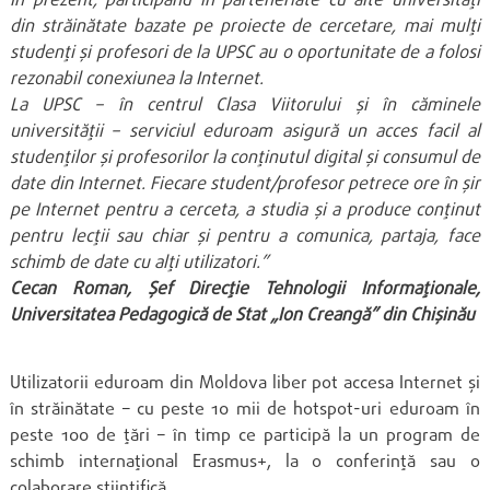
În prezent, participând în parteneriate cu alte universități
din străinătate bazate pe proiecte de cercetare, mai mulți
studenți și profesori de la UPSC au o oportunitate de a folosi
rezonabil conexiunea la Internet.
La UPSC – în centrul Clasa Viitorului și în căminele
universității – serviciul eduroam asigură un acces facil al
studenților și profesorilor la conținutul digital și consumul de
date din Internet. Fiecare student/profesor petrece ore în șir
pe Internet pentru a cerceta, a studia și a produce conținut
pentru lecții sau chiar și pentru a comunica, partaja, face
schimb de date cu alți utilizatori.”
Cecan Roman,
Șef Direcție Tehnologii Informaționale,
Universitatea Pedagogică de Stat „Ion Creangă” din Chișinău
Utilizatorii eduroam din Moldova liber pot accesa Internet și
în străinătate – cu peste 10 mii de hotspot-uri eduroam în
peste 100 de țări – în timp ce participă la un program de
schimb internațional Erasmus+, la o conferință sau o
colaborare științifică.