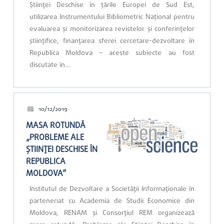
Științei Deschise în țările Europei de Sud Est,
utilizarea Instrumentului Bibliometric Național pentru
evaluarea și monitorizarea revistelor și conferințelor
științifice, finanțarea sferei cercetare-dezvoltare în
Republica Moldova – aceste subiecte au fost
discutate în…
10/12/2019
MASA ROTUNDĂ
„PROBLEME ALE
ȘTIINȚEI DESCHISE ÎN
REPUBLICA
MOLDOVA”
Institutul de Dezvoltare a Societății Informaționale în
parteneriat cu Academia de Studii Economice din
Moldova, RENAM și Consorțiul REM organizează