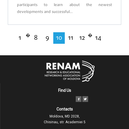
participants to learn about the newest
developments and successful…
�
�
1
8
9
10
11
12
14
Find Us
Contacts
Moldova, MD 2028,
Chisinau, str. Academiei 5