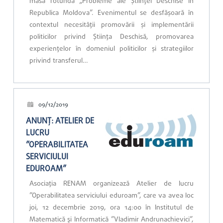
masa rotundă „Probleme ale Științei Deschise în
Republica Moldova”. Evenimentul se desfășoară în
contextul necesității promovării și implementării
politicilor privind Știința Deschisă, promovarea
experiențelor în domeniul politicilor și strategiilor
privind transferul…
09/12/2019
ANUNŢ: ATELIER DE
LUCRU
”OPERABILITATEA
SERVICIULUI
EDUROAM”
Asociația RENAM organizează Atelier de lucru
”Operabilitatea serviciului eduroam”, care va avea loc
joi, 12 decembrie 2019, ora 14:00 în Institutul de
Matematică şi Informatică ”Vladimir Andrunachievici”,