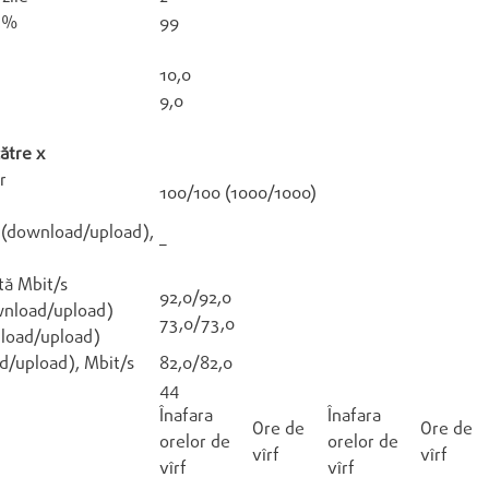
t,%
99
10,0
9,0
către x
r
100/100 (1000/1000)
r (download/upload),
–
tă Mbit/s
92,0/92,0
ownload/upload)
73,0/73,0
nload/upload)
d/upload), Mbit/s
82,0/82,0
44
Înafara
Înafara
Ore de
Ore de
orelor de
orelor de
vîrf
vîrf
vîrf
vîrf