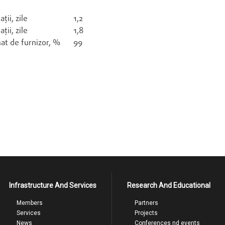
ii, zile
1,2
ii, zile
1,8
at de furnizor, %
99
Infrastructure And Services
Research And Educational
Members
Partners
Services
Projects
News
Conferences nd events