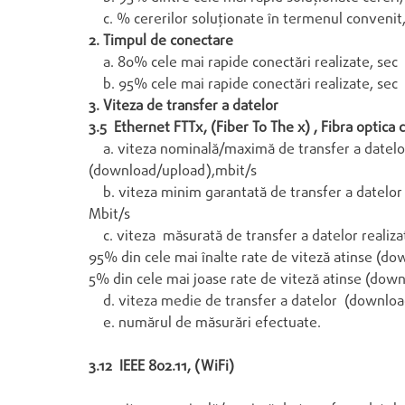
c. % cererilor soluţionate în termenul conveni
2. Timpul de conectare
a. 80% cele mai rapide conectări realizate, sec
b. 95% cele mai rapide conectări realizate, sec
3. Viteza de transfer a datelor
3.5 Ethernet FTTx, (Fiber To The x) , Fibra optica 
a. viteza nominală/maximă de transfer a datelo
(download/upload),mbit/s
b. viteza minim garantată de transfer a datelo
Mbit/s
c. viteza măsurată de transfer a datelor realiza
95% din cele mai înalte rate de viteză atinse (d
5% din cele mai joase rate de viteză atinse (dow
d. viteza medie de transfer a datelor (downloa
e. numărul de măsurări efectuate.
3.12 IEEE 802.11, (WiFi)