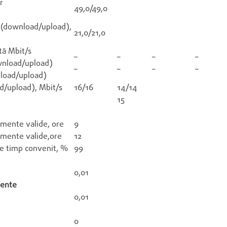
r
49,0/49,0
r (download/upload),
21,0/21,0
tă Mbit/s
–
–
–
–
ownload/upload)
–
–
–
–
nload/upload)
d/upload), Mbit/s
16/16
14/14
15
mente valide, ore
9
amente valide,ore
12
e timp convenit, %
99
0,01
mente
0,01
0