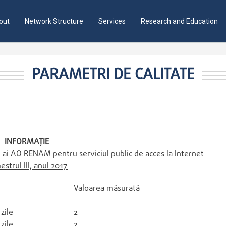
out
Network Structure
Services
Research and Education
PARAMETRI DE CALITATE
INFORMAŢIE
e ai AO RENAM pentru serviciul public de acces la Internet
estrul III, anul 2017
Valoarea măsurată
zile
2
zile
2