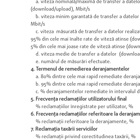
a. viteza nominală/maximă de transfer a datelo
(download/upload), Mbit/s
b. viteza minim garantată de transfer a datelo
Mbit/s
c. viteza măsurată de transfer a datelor realiza
95% din cele mai înalte rate de viteză atinse (d
5% din cele mai joase rate de viteză atinse (dow
d. viteza medie de transfer a datelor (downloa
e. numărul de măsurări efectuate.
4. Termenul de remedierea deranjamentelor
a. 80% dintre cele mai rapid remediate deranja
b. 95% dintre cele mai rapid remediate deranj
c. % deranjamentelor remediate în intervalul d
5. Frecvenţa reclamaţiilor utilizatorului final
% reclamaţiilor înregistrate per utilizator, %
6. Frecvenţa reclamaţiilor referitoare la deranja
% reclamaţii referitoare la deranjamente, %
7. Reclamaţia taxării serviciilor
% reclamaţii privind corectitudinea taxării, %