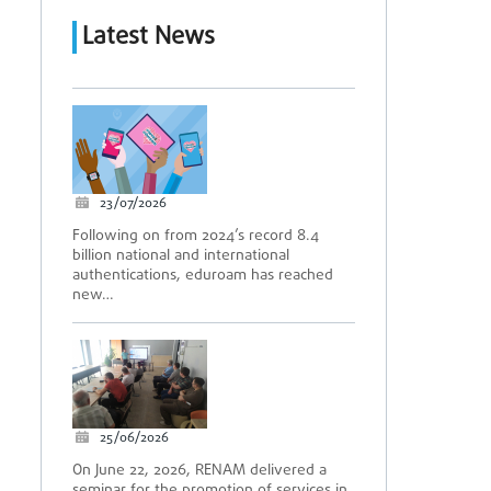
Latest News
23/07/2026
Following on from 2024’s record 8.4
billion national and international
authentications, eduroam has reached
new…
25/06/2026
On June 22, 2026, RENAM delivered a
seminar for the promotion of services in