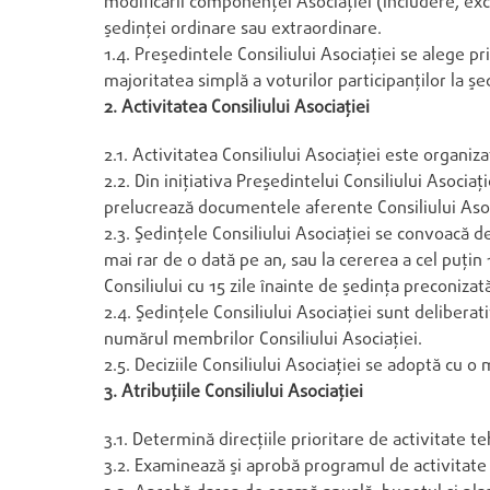
modificării componenţei Asociaţiei (includere, ex
şedinţei ordinare sau extraordinare.
1.4. Preşedintele Consiliului Asociaţiei se alege p
majoritatea simplă a voturilor participanţilor la şed
2. Activitatea Consiliului Asociaţiei
2.1. Activitatea Consiliului Asociaţiei este organiz
2.2. Din iniţiativa Preşedintelui Consiliului Asociaţ
prelucrează documentele aferente Consiliului Asocia
2.3. Şedinţele Consiliului Asociaţiei se convoacă d
mai rar de o dată pe an, sau la cererea a cel puţi
Consiliului cu 15 zile înainte de şedinţa preconizat
2.4. Şedinţele Consiliului Asociaţiei sunt delibera
numărul membrilor Consiliului Asociaţiei.
2.5. Deciziile Consiliului Asociaţiei se adoptă cu o
3. Atribuţiile Consiliului Asociaţiei
3.1. Determină direcţiile prioritare de activitate te
3.2. Examinează şi aprobă programul de activitate