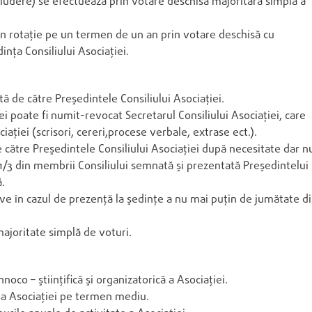
cludere) se efectuează prin votare deschisă majoritară simplă a
rin rotaţie pe un termen de un an prin votare deschisă cu
inţa Consiliului Asociaţiei.
ată de către Preşedintele Consiliului Asociaţiei.
iei poate fi numit-revocat Secretarul Consiliului Asociaţiei, care
ţiei (scrisori, cereri,procese verbale, extrase ect.).
e către Preşedintele Consiliului Asociaţiei după necesitate dar n
n 1/3 din membrii Consiliului semnată şi prezentată Preşedintelui
ă.
tive în cazul de prezenţă la şedinţe a nu mai puţin de jumătate d
 majoritate simplă de voturi.
hnoco – ştiinţifică şi organizatorică a Asociaţiei.
 a Asociaţiei pe termen mediu.