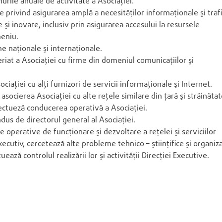
urile anuale de activitate a Asociaţiei.
le privind asigurarea amplă a necesităţilor informaţionale şi traf
e şi inovare, inclusiv prin asigurarea accesului la resursele
meniu.
me naţionale şi internaţionale.
eriat a Asociaţiei cu firme din domeniul comunicaţiilor şi
ciaţiei cu alţi furnizori de servicii informaţionale şi Internet.
asocierea Asociaţiei cu alte reţele similare din ţară şi străinătat
fectueză conducerea operativă a Asociaţiei.
dus de directorul general al Asociaţiei.
operative de funcţionare şi dezvoltare a reţelei şi serviciilor
cutiv, cercetează alte probleme tehnico – ştiinţifice şi organiza
ză controlul realizării lor şi activităţii Direcţiei Executive.