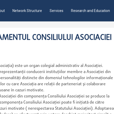
out
Network Structure
Services
Research and Education
MENTUL CONSILIULUI ASOCIACIE
ociaţia) este un organ colegial administrativ al Asociaţiei.
 reprezentanţii conducerii instituţiilor membre a Asociaţiei din
 personalităţi distincte din domeniul tehnologilor informaţionale 
ilor cu care Asociaţia are relaţii de parteneriat şi colaborare
rsoane în cazuri motivate.
sociaţiei din componenţa Consiliului Asociaţiei se produce la
mponenţa Consiliului Asociaţiei poate fi iniţiată de către
cazuri motivate ( nerespectarea Statutului Asociaţiei). Adoptarea