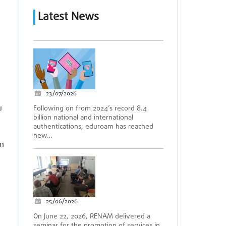
Latest News
23/07/2026
u
Following on from 2024’s record 8.4
billion national and international
authentications, eduroam has reached
new…
in
25/06/2026
On June 22, 2026, RENAM delivered a
seminar for the promotion of services in