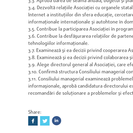
3.3. Aprobă darea de seamă anuală, bugetul şi plan
3.4. Dezvoltă relaţiile Asociaţiei cu organele stata
Internet a instituţiilor din sfera educaţie, cercetar
informaţionale internaţionale şi autohtone în do
3.5. Contribue la participarea Asociaţiei în progra
3.6. Contribue la desfăşurarea relaţiilor de parten
tehnologiilor informaţionale.
3.7. Examinează şi ea decizii privind cooperarea Aso
3.8. Examinează şi ea decizii privind colaborarea şi 
3.9. Alege directorul general al Asociaţiei, care e
3.10. Confirmă structura Consiliului managerial con
3.11. Consiliului managerial examinează problemele 
informaşionale, aprobă candidatura directorului exe
recomandări de soluţionare a problemelor şi efectuea
Share: