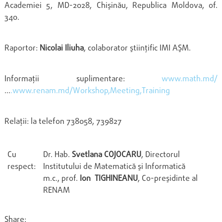
Academiei 5, MD-2028, Chişinău, Republica Moldova, of.
340.
Raportor:
Nicolai Iliuha
, colaborator ştiinţific IMI AŞM.
Informaţii suplimentare:
www.math.md/
…
.www.renam.md/Workshop,Meeting,Training
Relaţii: la telefon 738058, 739827
Cu
Dr. Hab.
Svetlana COJOCARU
, Directorul
respect:
Institutului de Matematică şi Informatică
m.c., prof.
Ion TIGHINEANU
, Co-preşidinte al
RENAM
Share: