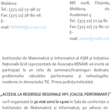
MD 2028, Chişinău,
Moldova
Moldova, str.
Tel.: (373 22) 73-98-27
Academiei 5
Fax: (373 22) 28-80-06
Tel.: (373 22) 72 59 82
E-
Fax: (373 22) 73-80-27
mail:
RENAM@renam.md
E-
mail:
imam@math.md
INVITAŢIE
Institutului de Matematică şi Informatică al AŞM şi Iniţiativa
Naţională Grid reprezentată de Asociaţia RENAM vă invită să
participaţi la un ciclu de seminare/traininguri dedicate
problemelor calculelor performante şi tehnologiilor
moderne în domeniului TIC. Prima şedinţa întitulată:
„ACCESUL LA RESURSELE REGIONALE HPC (CALCUL PERFORMANT)”
va fi organizată la
30 mai 2012 la 14:00
în Sala de conferinţe a
Institutului de Matematică şi Informatică, pe adresa str.