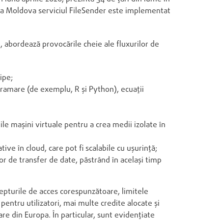
ica Moldova serviciul FileSender este implementat
e, abordează provocările cheie ale fluxurilor de
ipe;
gramare (de exemplu, R și Python), ecuații
iile mașini virtuale pentru a crea medii izolate în
tive în cloud, care pot fi scalabile cu ușurință;
or de transfer de date, păstrând în același timp
repturile de acces corespunzătoare, limitele
e pentru utilizatori, mai multe credite alocate și
re din Europa. În particular, sunt evidențiate