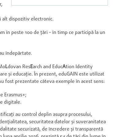
r,
 alt dispozitiv electronic.
m în peste 100 de țări – în timp ce participă la un
sau îndepărtate.
Mo
L
dovan Res
E
arch and Educ
A
tion Identity
re și educație. În prezent, eduGAIN este utilizat
 Au fost prezentate câteva exemple în acest sens:
ile Erasmus+;
e digitale.
ificați au control deplin asupra procesului,
idențialitatea, securitatea datelor și suveranitatea
odalitate securizată, de încredere și transparentă
n luna aprilie 2026, prezintă 54 de țări din lume în