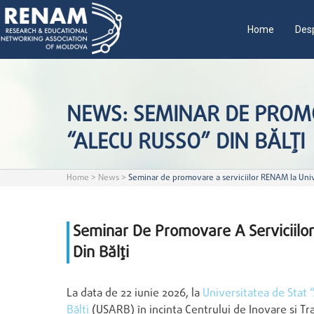
Home
Desp
NEWS: SEMINAR DE PROMO
“ALECU RUSSO” DIN BĂLȚI
Home
>
News
>
Seminar de promovare a serviciilor RENAM la Unive
Seminar De Promovare A Serviciilo
Din Bălți
La data de 22 iunie 2026, la
Universitatea de Stat 
Bălți
(USARB) în incinta Centrului de Inovare și Tr