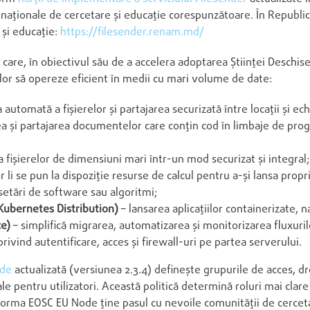
or naționale de cercetare și educație corespunzătoare. În Republ
 și educație:
https://filesender.renam.md/
 care, în obiectivul său de a accelera adoptarea Științei Deschis
lor să opereze eficient în medii cu mari volume de date:
 automată a fișierelor și partajarea securizată între locații și ech
a și partajarea documentelor care conțin cod în limbaje de pro
 fișierelor de dimensiuni mari într-un mod securizat și integral;
r li se pun la dispoziție resurse de calcul pentru a-și lansa propr
setări de software sau algoritmi;
Kubernetes Distribution)
– lansarea aplicațiilor containerizate, na
ce)
– simplifică migrarea, automatizarea și monitorizarea fluxuril
privind autentificare, acces și firewall-uri pe partea serverului.
ode
actualizată (versiunea 2.3.4) definește grupurile de acces, d
tuale pentru utilizatori. Această politică determină roluri mai clar
atforma EOSC EU Node ține pasul cu nevoile comunității de cerceta