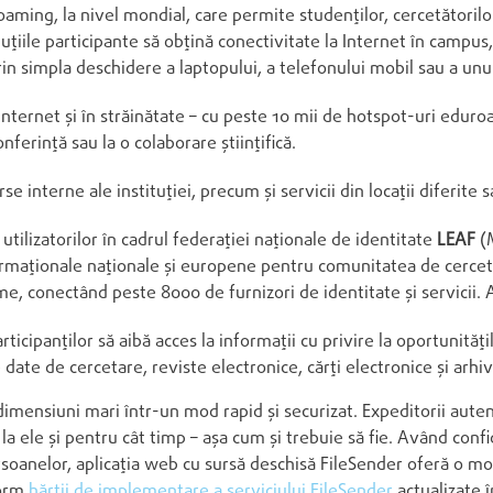
oaming, la nivel mondial, care permite studenților, cercetătorilo
tuțiile participante să obțină conectivitate la Internet în campus,
 prin simpla deschidere a laptopului, a telefonului mobil sau a unui
nternet și în străinătate – cu peste 10 mii de hotspot-uri eduroa
erință sau la o colaborare științifică.
e interne ale instituției, precum și servicii din locații diferite 
 utilizatorilor în cadrul federației naționale de identitate
LEAF
(
formaționale naționale și europene pentru comunitatea de cerceta
me, conectând peste 8000 de furnizori de identitate și servicii.
ticipanților să aibă acces la informații cu privire la oportunităț
 date de cercetare, reviste electronice, cărți electronice și arhiv
dimensiuni mari într-un mod rapid și securizat. Expeditorii autent
 la ele și pentru cât timp – așa cum și trebuie să fie. Având conf
persoanelor, aplicația web cu sursă deschisă FileSender oferă o m
form
hărții de implementare a serviciului FileSender
actualizate î