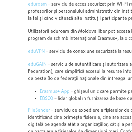
eduroam
– serviciu de acces securizat prin Wi-Fi r
profesorilor și personalului administrativ din insti
la fel și când vizitează alte instituții participante
Utilizatorii eduroam din Moldova liber pot accesa I
program de schimb internațional Erasmus+, la o conf
eduVPN
– serviciu de conexiune securizată la resurs
eduGAIN
– serviciu de autentificare și autorizare a
F
ederation), care simplifică accesul la resurse in
de peste 80 de federații naționale din întreaga lu
Erasmus+ App
– ghișeul unic care permite par
EBSCO
– lider global în furnizarea de baze de
FileSender
– serviciu de expediere a fișierelor de 
identificând cine primește fișierele, cine are acces
digitală pe agenda atât a organizațiilor, cât și a 
de partajare a fișierelor de dimensiuni mari. Con