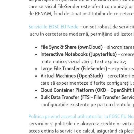
care serviciul FileSender este oferit comunitățil
de RENAM, fiind destinat instituțiilor de cercetare
Serviciile EOSC EU Node
– un set robust de servicii
lucru în cercetarea modernă, permițând utilizatori
File Sync & Share (ownCloud)
– sincronizarea
Interactive Notebooks (JupyterHub)
– creare
matematice, vizualizări și text explicativ;
Large File Transfer (FileSender)
– expedierea
Virtual Machines (OpenStack)
– cercetătorilo
care să experimenteze diferite configurații, 
Cloud Container Platform (OKD – OpenShift 
Bulk Data Transfer (FTS – File Transfer Servi
configurațiile existente pe partea clientului 
Politica privind accesul utilizatorilor la EOSC EU N
serviciilor și politicile de alocare a creditelor vir
acces extins la servicii de calcul, asigurând că pl