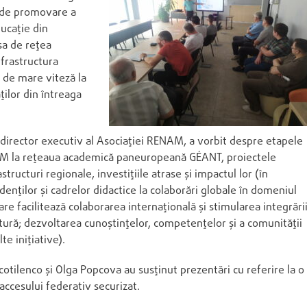
 de promovare a
ducație din
sa de rețea
nfrastructura
 de mare viteză la
ților din întreaga
director executiv al Asociației RENAM, a vorbit despre etapele
AM la rețeaua academică paneuropeană GÉANT, proiectele
ructuri regionale, investițiile atrase și impactul lor (în
studenților și cadrelor didactice la colaborări globale în domeniul
are facilitează colaborarea internațională și stimularea integrări
tură; dezvoltarea cunoștințelor, competențelor și a comunității
te inițiative).
tilenco și Olga Popcova au susținut prezentări cu referire la o
accesului federativ securizat.