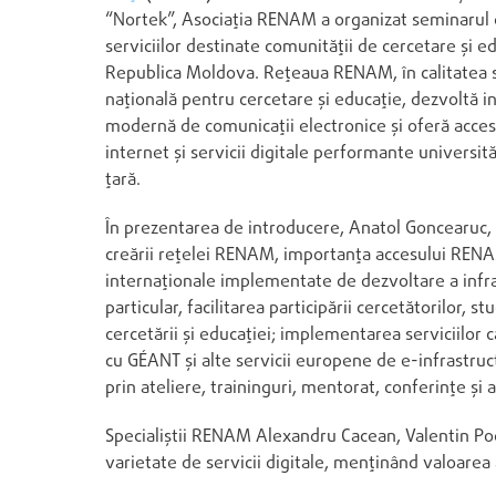
“Nortek”, Asociația RENAM a organizat seminarul
serviciilor destinate comunității de cercetare și e
Republica Moldova. Rețeaua RENAM, în calitatea 
națională pentru cercetare și educație, dezvoltă i
modernă de comunicații electronice și oferă acces
internet și servicii digitale performante universită
țară.
În prezentarea de introducere, Anatol Goncearuc, 
creării rețelei RENAM, importanța accesului REN
internaționale implementate de dezvoltare a infrast
particular, facilitarea participării cercetătorilor, 
cercetării și educației; implementarea serviciilor c
cu GÉANT și alte servicii europene de e-infrastruc
prin ateliere, traininguri, mentorat, conferințe și al
Specialiștii RENAM Alexandru Cacean, Valentin Poco
varietate de servicii digitale, menținând valoarea 