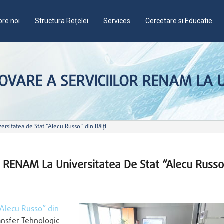
re noi
Structura Rețelei
Services
Cercetare si Educatie
VARE A SERVICIILOR RENAM LA U
rsitatea de Stat “Alecu Russo” din Bălți
r RENAM La Universitatea De Stat “Alecu Russo
“Alecu Russo” din
ansfer Tehnologic