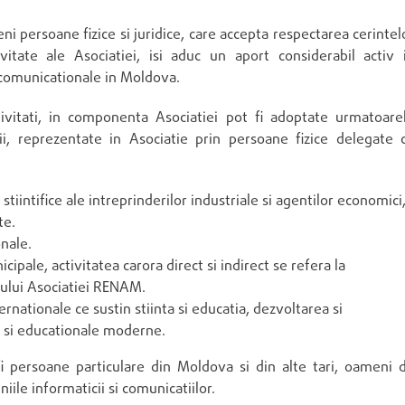
i persoane fizice si juridice, care accepta respectarea cerintel
vitate ale Asociatiei, isi aduc un aport considerabil activ 
i comunicationale in Moldova.
tivitati, in componenta Asociatiei pot fi adoptate urmatoare
utii, reprezentate in Asociatie prin persoane fizice delegate 
ni stiintifice ale intreprinderilor industriale si agentilor economici
te.
onale.
nicipale, activitatea carora direct si indirect se refera la
tului Asociatiei RENAM.
ernationale ce sustin stiinta si educatia, dezvoltarea si
 si educationale moderne.
fi persoane particulare din Moldova si din alte tari, oameni 
iile informaticii si comunicatiilor.