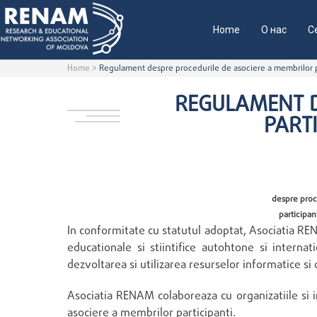
Home
О нас
С
Home
>
Regulament despre procedurile de asociere a membrilor pa
REGULAMENT D
PARTI
despre proc
participan
In conformitate cu statutul adoptat, Asociatia REN
educationale si stiintifice autohtone si internat
dezvoltarea si utilizarea resurselor informatice s
Asociatia RENAM colaboreaza cu organizatiile si i
asociere a membrilor participanti.