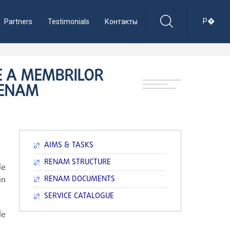
Р�
Partners
Testimonials
Контакты
E A MEMBRILOR
 RENAM
AIMS & TASKS
RENAM STRUCTURE
le
RENAM DOCUMENTS
in
SERVICE CATALOGUE
de