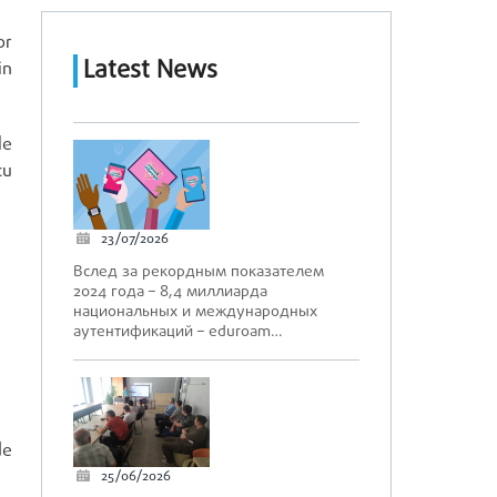
or
Latest News
in
le
cu
23/07/2026
,
Вслед за рекордным показателем
2024 года – 8,4 миллиарда
национальных и международных
аутентификаций – eduroam…
de
25/06/2026