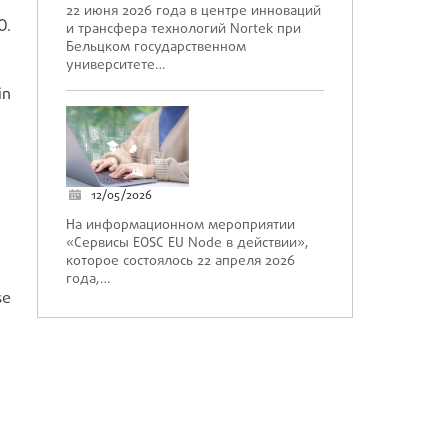
22 июня 2026 года в центре инноваций
O.
и трансфера технологий Nortek при
Бельцком государственном
университете…
in
12/05/2026
На информационном мероприятии
«Сервисы EOSC EU Node в действии»,
которое состоялось 22 апреля 2026
года,…
se