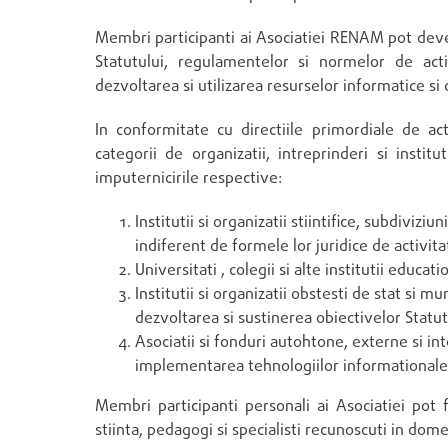
Membri participanti ai Asociatiei RENAM pot deven
Statutului, regulamentelor si normelor de acti
dezvoltarea si utilizarea resurselor informatice s
In conformitate cu directiile primordiale de ac
categorii de organizatii, intreprinderi si instit
imputernicirile respective:
Institutii si organizatii stiintifice, subdiviziu
indiferent de formele lor juridice de activita
Universitati , colegii si alte institutii educati
Institutii si organizatii obstesti de stat si mu
dezvoltarea si sustinerea obiectivelor Statu
Asociatii si fonduri autohtone, externe si int
implementarea tehnologiilor informationale
Membri participanti personali ai Asociatiei pot 
stiinta, pedagogi si specialisti recunoscuti in domen