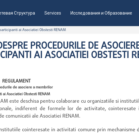
етевая Структура
Services
Исследования и Образование
rticipanti ai Asociatiei Obstesti RENAM
ESPRE PROCEDURILE DE ASOCIER
CIPANTI AI ASOCIATIEI OBSTESTI
REGULAMENT
edurile de asociere a membrilor
ti ai Asociatiei Obstesti RENAM
AM este deschisa pentru colaborare cu organizatiile si institutii
ionale, indiferent de formele lor de activitate, cointeresate 
i de comunicatii ale Asociatiei RENAM.
nstitutiile cointeresate in activitati comune prin mechanisme 