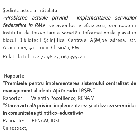
Şedinţa actuală întitulată
«
Probleme actuale privind implementarea serviciilor
federative în RM»
va avea loc la 28.12.2012, ora 10.00 în
Institutul de Dezvoltare a Societăţii Informaţionale plasat in
blocul Bibliotecii Ştiinţifice Centrale AŞM,pe adresa: str.
Academiei, 5a,
mun. Chişinău, RM.
Relaţii la tel. 022 73 98 27, 067395240.
Rapoarte:
“
Premisele pentru implementarea sistemului centralizat de
management al identităţii în cadrul RŞEN
”
Raportor: Valentin Pocotilenco, RENAM
“
Starea actuală privind implementarea şi utilizarea serviciilor
în comunitatea ştiinţifico-educativă»
Rapoarte: RENAM, IDSI
Cu respect,