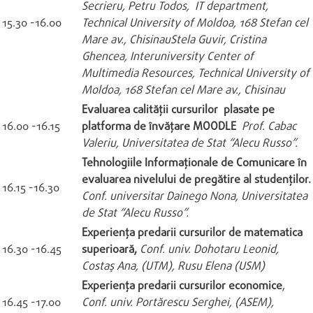
Secrieru, Petru Todos, IT department,
15.30 -16.00
Technical University of Moldoa, 168 Stefan cel
Mare av., Chisinau
Stela Guvir, Cristina
Ghencea, Interuniversity Center of
Multimedia Resources, Technical University of
Moldoa, 168 Stefan cel Mare av., Chisinau
Evaluarea calităţii cursurilor plasate pe
16.00 -16.15
platforma de învăţare MOODLE
Prof. Cabac
Valeriu, Universitatea de Stat “Alecu Russo”.
Tehnologiile Informaţionale de Comunicare în
evaluarea nivelului de pregătire al studenţilor.
16.15 -16.30
Conf. universitar Dainego Nona, Universitatea
de Stat “Alecu Russo”.
Experienţa predarii cursurilor de matematica
16.30 -16.45
superioară,
Conf. univ. Dohotaru Leonid,
Costaş Ana, (UTM), Rusu Elena (USM)
Experienţa predarii cursurilor economice
,
16.45 -17.00
Conf. univ. Portărescu Serghei, (ASEM),