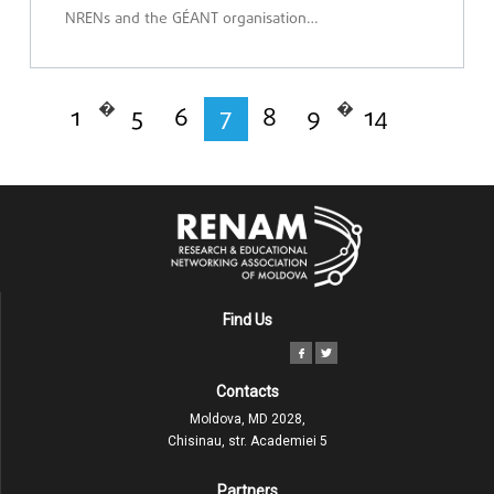
NRENs and the GÉANT organisation…
�
�
1
5
6
7
8
9
14
Find Us
Contacts
Moldova, MD 2028,
Chisinau, str. Academiei 5
Partners