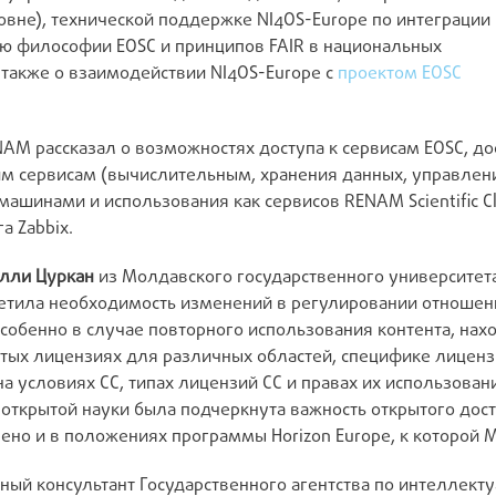
вне), технической поддержке NI4OS-Europe по интеграции
ию философии EOSC и принципов FAIR в национальных
 также о взаимодействии NI4OS-Europe с
проектом EOSC
AM рассказал о возможностях доступа к сервисам EOSC, до
м сервисам (вычислительным, хранения данных, управлени
ашинами и использования как сервисов RENAM Scientific Cl
а Zabbix.
елли Цуркан
из Молдавского государственного университет
метила необходимость изменений в регулировании отноше
обенно в случае повторного использования контента, нах
ых лицензиях для различных областей, специфике лицензий
а условиях CC, типах лицензий CC и правах их использова
 открытой науки была подчеркнута важность открытого дост
ено и в положениях программы Horizon Europe, к которой 
вный консультант Государственного агентства по интеллект