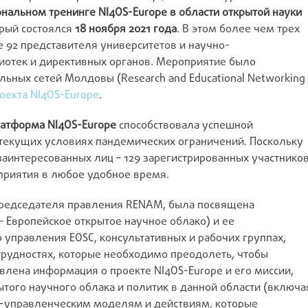
нальном тренинге NI4OS-Europe в области открытой науки
орый состоялся
18 ноября 2021 года
. В этом более чем трех
 92 представителя университетов и научно-
иотек и директивных органов. Мероприятие было
ьных сетей Молдовы (Research and Educational Networking
оекта NI4OS-Europe
.
латформа NI4OS-Europe
способствовала успешной
текущих условиях пандемических ограничений. Поскольку
заинтересованных лиц – 129 зарегистрированных участнико
приятия в любое удобное время.
председателя правления RENAM, была посвящена
 – Европейское открытое научное облако) и ее
 управления EOSC, консультативных и рабочих группах,
трудностях, которые необходимо преодолеть, чтобы
влена информация о проекте NI4OS-Europe и его миссии,
того научного облака и политик в данной области (включа
-управленческим моделям и действиям, которые