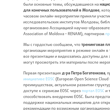
были основные темы, обсуждавшиеся на
нацио
для конечных пользователей в Молдове
, кот
часовом онлайн-мероприятии приняли участие
исследовательских институтов Молдовы, библ
организовано Ассоциацией научно-образовател
Association of Moldova – RENAM), партнером
пр
Мы с гордостью сообщаем, что
тренинговая п
организации мероприятия в режиме онлайн в 
все презентации и видеозапись доступны для 
могут просмотреть эти материалы после меро
Первая презентация
д-ра Петра Богатенкова
, 
инициативе EOSC
(European Open Science Cloud
преимуществах, актуальном развитии структур
доступе к сервисам EOSC через
портал EOSC
и 
способствовать внедрению EOSC. Была предста
поддержке национальных инициатив для откры
рекомендации по возможным организационно