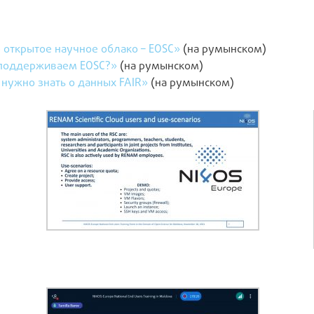
 открытое научное облако – EOSC»
(на румынском)
поддерживаем EOSC?»
(на румынском)
 нужно знать о данных FAIR»
(на румынском)