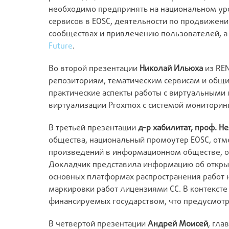
необходимо предпринять на национальном уро
сервисов в EOSC, деятельности по продвижен
сообществах и привлечению пользователей, а
Future
.
Во второй презентации
Николай Ильюха
из REN
репозиториям, тематическим сервисам и общи
практические аспекты работы с виртуальными м
виртуализации Proxmox с системой мониторинг
В третьей презентации
д-р хабилитат, проф. Н
общества, национальный промоутер EOSC, от
произведений в информационном обществе, ос
Докладчик представила информацию об открыт
основных платформах распространения работ н
маркировки работ лицензиями CC. В контексте
финансируемых государством, что предусмотр
В четвертой презентации
Андрей Моисей
, гла