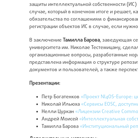
защиты интеллектуальной собственности (ИС)
случае, который в конечном итоге и решает, 
обязательства по соглашениям о финансирова
регистрации объектов ИС в случае, если нуж
В заключение
Тамилла Барова
, заведующая с
университета им. Николае Тестемицану, сдела
организационные вопросы, разработанные но
представлена информация о структуре репозит
документов и пользователей, а также перспек
Презентации:
Петр Богатенков
«Проект NI4OS-Europe: ц
Николай Ильюха
«Сервисы EOSC, доступн
Нелли Цуркан
«Лицензии Creative Comm
Андрей Моисей
«Интеллектуальная собст
Тамилла Барова
«Институциональный реп