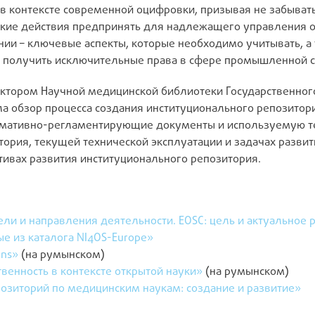
 в контексте современной оцифровки, призывая не забыват
какие действия предпринять для надлежащего управления 
нии – ключевые аспекты, которые необходимо учитывать, а
но получить исключительные права в сфере промышленной с
ектором Научной медицинской библиотеки Государственног
ла обзор процесса создания институционального репозито
рмативно-регламентирующие документы и используемую т
ория, текущей технической эксплуатации и задачах развит
тивах развития институционального репозитория.
ели и направления деятельности. EOSC: цель и актуальное 
ые из каталога NI4OS-Europe»
ons»
(на румынском)
венность в контексте открытой науки»
(на румынском)
озиторий по медицинским наукам: создание и развитие»