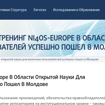
етевая Структура
Services
Исследования и Образование
РЕНИНГ NI4OS-EUROPE В ОБЛА
ВАТЕЛЕЙ УСПЕШНО ПОШЕЛ В М
и открытой науки для конечных пользователей успешно пошел в Молдове
ope В Области Открытой Науки Для
но Пошел В Молдове
ользование произведений, обязательства правообладателе
итие репозиториев на институциональном уровне – таковы